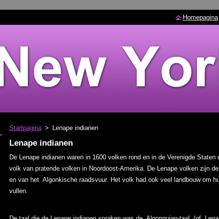
Homepagina
Startpagina
>
Lenape indianen
Lenape indianen
De Lenape indianen waren in 1600 volken rond en in de Verenigde Staten 
volk van pratende volken in Noordoost-Amerika. De Lenape volken zijn de 
en van het Algonkische raadsvuur. Het volk had ook veel landbouw om hu
vullen.
De taal die de Lenape indianen spraken was de Algonquian-taal, (of Lena